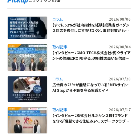
Pickup
ピックアップ記事
コラム
2026/08/06
【すでに52%が社内指摘を経験】総務省ガイダン
ス対応を後回しにするリスクと、事前対策がもた
らす3つのメリット
取材記事
2026/08/04
【インタビュー：GMO TECH株式会社様】クライア
ントの信頼とROIを守る。透明性の高い配信環境
の構築とアドベリフィケーションの現在地
コラム
2026/07/28
広告費の23%が無駄になっている？MFAサイト・
AI Slopから予算を守る実践ガイド
取材記事
2026/07/17
【インタビュー：株式会社ルネサンス様】ブランド
を守る「継続できる仕組み」へ。スポーツクラブ運
営企業が選んだアドベリフィケーションの在り方