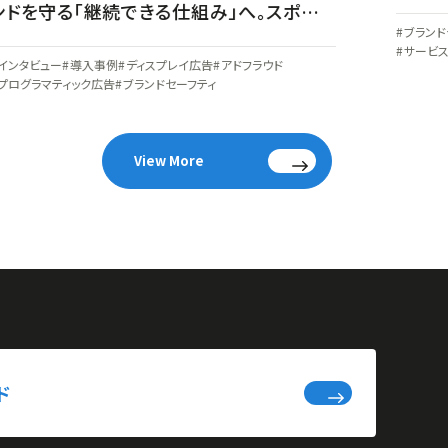
の最
ンドを守る「継続できる仕組み」へ。スポー
ブランド
ツクラブ運営企業が選んだアドベリフィケ
サービ
インタビュー
導入事例
ディスプレイ広告
アドフラウド
ーションの在り方
プログラマティック広告
ブランドセーフティ
View More
ド