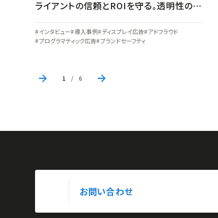
ライアントの信頼とROIを守る。透明性の高
い配信環境の構築とアドベリフィケーション
インタビュー
導入事例
ディスプレイ広告
アドフラウド
の現在地
プログラマティック広告
ブランドセーフティ
1
/
6
お問い合わせ