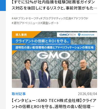
【すでに52%が社内指摘を経験】総務省ガイダン
ス対応を後回しにするリスクと、事前対策がもたら
す3つのメリット
AI
ブランドセーフティ
プログラマティック広告
アドフラウド
週刊アドベリニュース
調査レポート
取材記事
2026/08/04
【インタビュー：GMO TECH株式会社様】クライア
ントの信頼とROIを守る。透明性の高い配信環境