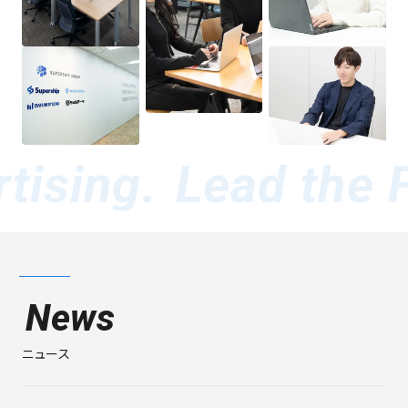
ising.
Lead the Fu
News
ニュース