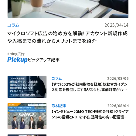
コラム
2025/04/14
マイクロソフト広告の始め方を解説！アカウント新規作成
や入稿までの流れからメリットまでを紹介
bing広告
Pickup
ピックアップ記事
コラム
2026/08/06
【すでに52%が社内指摘を経験】総務省ガイダン
ス対応を後回しにするリスクと、事前対策がもた
らす3つのメリット
取材記事
2026/08/04
【インタビュー：GMO TECH株式会社様】クライア
ントの信頼とROIを守る。透明性の高い配信環境
の構築とアドベリフィケーションの現在地