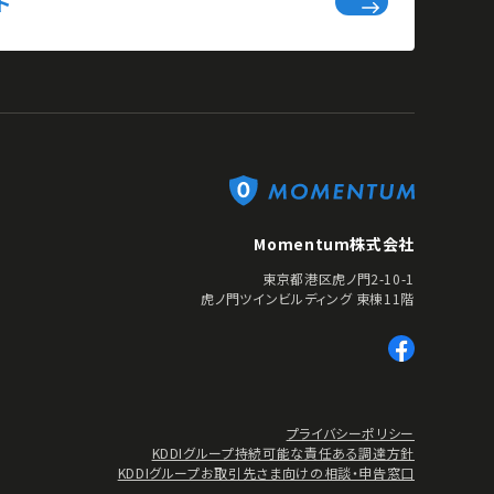
ド
Momentum株式会社
東京都港区虎ノ門2-10-1
虎ノ門ツインビルディング 東棟11階
プライバシーポリシー
KDDIグループ持続可能な責任ある調達方針
KDDIグループお取引先さま向けの相談・申告窓口