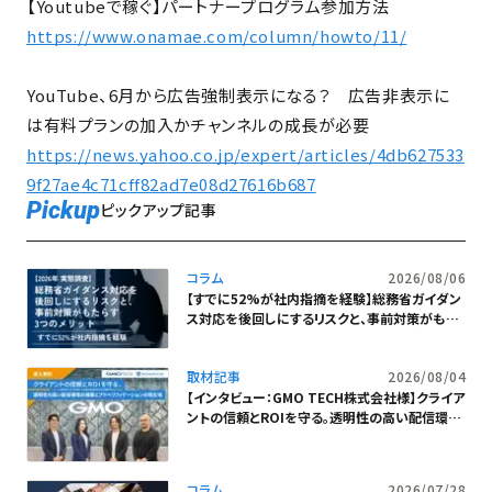
【Youtubeで稼ぐ】パートナープログラム参加方法
https://www.onamae.com/column/howto/11/
YouTube、6月から広告強制表示になる？ 広告非表示に
は有料プランの加入かチャンネルの成長が必要
https://news.yahoo.co.jp/expert/articles/4db627533
9f27ae4c71cff82ad7e08d27616b687
Pickup
ピックアップ記事
コラム
2026/08/06
【すでに52%が社内指摘を経験】総務省ガイダン
ス対応を後回しにするリスクと、事前対策がもた
らす3つのメリット
取材記事
2026/08/04
【インタビュー：GMO TECH株式会社様】クライア
ントの信頼とROIを守る。透明性の高い配信環境
の構築とアドベリフィケーションの現在地
コラム
2026/07/28