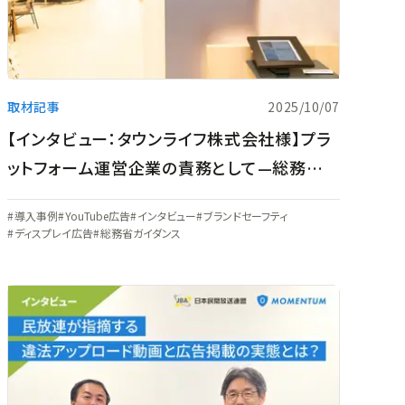
取材記事
2025/10/07
【インタビュー：タウンライフ株式会社様】プラ
ットフォーム運営企業の責務として—総務省ガ
イダンス策定を機にタウンライフが語るデジタ
導入事例
YouTube広告
インタビュー
ブランドセーフティ
ル広告健全化
ディスプレイ広告
総務省ガイダンス