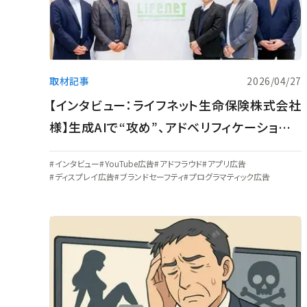
取材記事
2026/04/27
【インタビュー：ライフネット生命保険株式会社
様】生成AIで“攻め”、アドベリフィケーション
で“守る”。オンライン生保のパイオニアが描く
インタビュー
YouTube広告
アドフラウド
アプリ広告
次世代デジタル戦略とは
ディスプレイ広告
ブランドセーフティ
プログラマティック広告