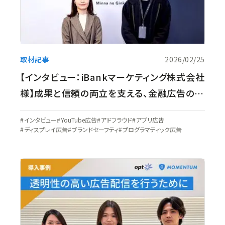
取材記事
2026/02/25
【インタビュー：iBankマーケティング株式会社
様】成果と信頼の両立を支える、金融広告の
「当たり前」をつくる取り組み
インタビュー
YouTube広告
アドフラウド
アプリ広告
ディスプレイ広告
ブランドセーフティ
プログラマティック広告