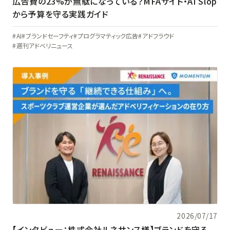
広告費の23%が無駄になっている？MFAサイト・AI Slop
から予算を守る実践ガイド
AI
ブランドセーフティ
プログラマティック広告
アドフラウド
週刊アドベリニュース
2026/07/17
【インタビュー：株式会社ルネサンス様】ブランドを守る