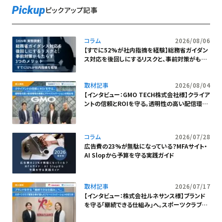
Pickup
ピックアップ記事
コラム
2026/08/06
【すでに52%が社内指摘を経験】総務省ガイダン
ス対応を後回しにするリスクと、事前対策がもた
らす3つのメリット
取材記事
2026/08/04
【インタビュー：GMO TECH株式会社様】クライア
ントの信頼とROIを守る。透明性の高い配信環境
の構築とアドベリフィケーションの現在地
コラム
2026/07/28
広告費の23%が無駄になっている？MFAサイト・
AI Slopから予算を守る実践ガイド
取材記事
2026/07/17
【インタビュー：株式会社ルネサンス様】ブランド
を守る「継続できる仕組み」へ。スポーツクラブ運
営企業が選んだアドベリフィケーションの在り方