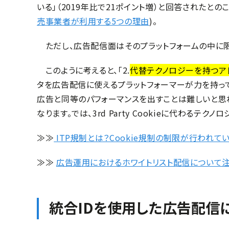
いる」（2019年比で21ポイント増）と回答されたとの
売事業者が利用する5つの理由
)。
ただし、広告配信面はそのプラットフォームの中に限ら
このように考えると、「2.
代替テクノロジーを持つア
タを広告配信に使える
プラットフォーマーが力を持って
広告と同等のパフォーマンスを出すことは難しいと思われ
なります。では、3rd Party Cookieに代わるテク
≫≫
ITP規制とは？Cookie規制の制限が行われ
≫≫
広告運用におけるホワイトリスト配信について
統合IDを使用した広告配信