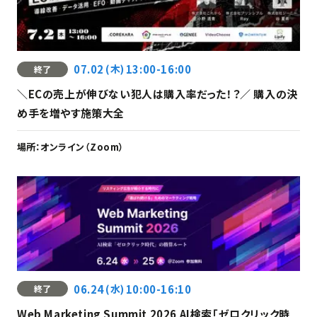
07.02
(木)
13:00-16:00
終了
＼ECの売上が伸びない犯人は購入率だった！？／ 購入の決
め手を増やす施策大全
場所：
オンライン（Zoom）
06.24
(水)
10:00-16:10
終了
Web Marketing Summit 2026 AI検索「ゼロクリック時