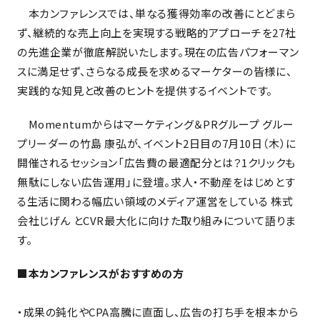
本カンファレンスでは、単なる獲得効率の改善にとどまら
ず、継続的な売上向上を実現する戦略的アプローチを27社
の先進企業が徹底解説いたします。現在の広告パフォーマン
スに満足せず、さらなる成長を求めるマーケターの皆様に、
実践的な知見と改善のヒントを提供するイベントです。
Momentumからはマーケティング＆PRグループ グルー
プリーダーの竹島 康弘が、イベント2日目の7月10日（木）に
開催されるセッション「広告費の最適配分とは？1クリックも
無駄にしない広告運用」に登壇。求人・不動産をはじめとす
る生活に関わる幅広い領域のメディア運営をしている 株式
会社じげん とCVR最大化に向けた取り組みについて語りま
す。
■本カンファレンスがおすすめの方
・成果の鈍化やCPA高騰に直面し、広告の打ち手を根本から